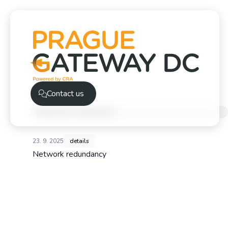
details
Contact us
23. 9. 2025
details
Network redundancy